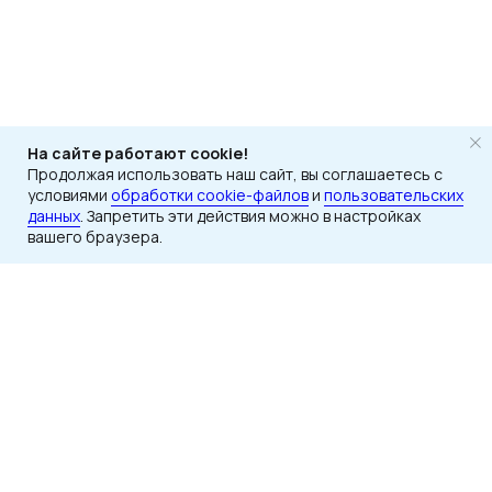
На сайте работают cookie!
Продолжая использовать наш сайт, вы соглашаетесь с
условиями
обработки cookie-файлов
и
пользовательских
данных
. Запретить эти действия можно в настройках
вашего браузера.
Каталог
Подбор
Документация
Дилерам
Есть вопросы?
Вам нужна консультация
специалиста компании?
Получить консультацию