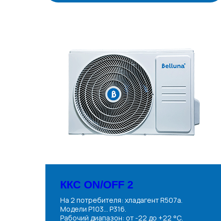
ККС ON/OFF 2
На 2 потребителя: хладагент R507a.
Модели P103... P316.
Рабочий диапазон: от -22 до +22 °С.