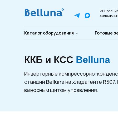
Инноваци
холодильн
Каталог оборудования
Готовые р
ККБ и КСС
Belluna
Инверторные компрессорно-конденс
станции Belluna на хладагенте R507,
выносным щитом управления.