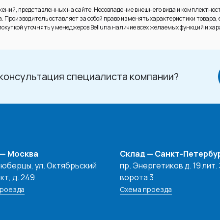
ений, представленных на сайте. Несовпадение внешнего вида и комплектност
 Производитель оставляет за собой право изменять характеристики товара, 
окупкой уточнять у менеджеров Belluna наличие всех желаемых функций и хар
консультация специалиста компании?
 — Москва
Склад — Санкт-Петербу
 Люберцы, ул. Октябрьский
пр. Энергетиков д. 19 лит. 
т, д. 249
ворота 3
проезда
Схема проезда