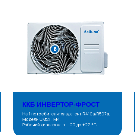
ККБ ИНВЕРТОР-ФРОСТ
На 1 потребителя: хладагент R410a/R507a.
Модели UM2i... M4i.
Рабочий диапазон: от -20 до +22 °С.