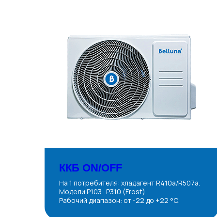
ККБ ON/OFF
На 1 потребителя: хладагент R410a/R507a.
Модели P103…P310 (Frost).
Рабочий диапазон: от -22 до +22 °С.