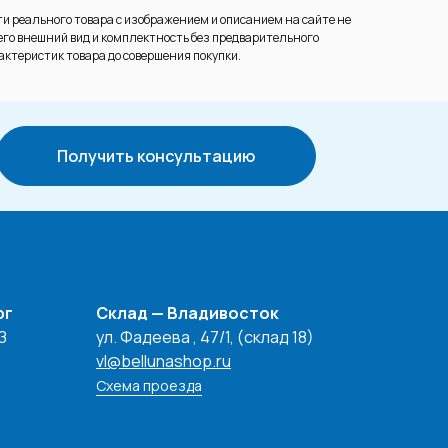
и реального товара с изображением и описанием на сайте не
его внешний вид и комплектность без предварительного
актеристик товара до совершения покупки.
Получить консультацию
рг
Склад — Владивосток
З
ул. Фадеева , 47/1, (склад 18)
vl@bellunashop.ru
Схема проезда