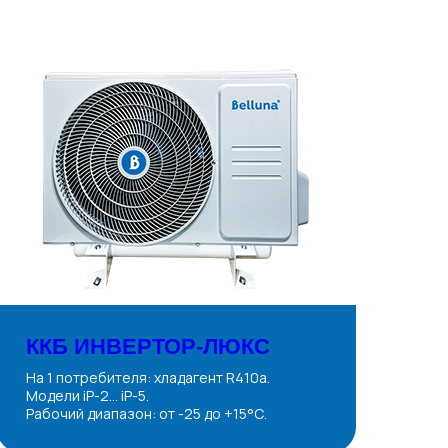
ККБ ИНВЕРТОР-ЛЮКС
На 1 потребителя: хладагент R410a.
Модели iP-2... iP-5.
Рабочий диапазон: от -25 до +15°С.