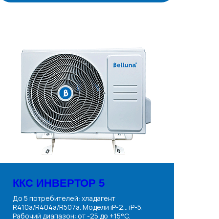
ККС ИНВЕРТОР 5
До 5 потребителей: хладагент
R410a/R404a/R507a. Модели iP-2... iP-5.
Рабочий диапазон: от -25 до +15°С.