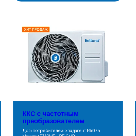
ККС с частотным
преобразователем
До 5 потребителей: хладагент R507a.
Модели P310MR... P312MR.