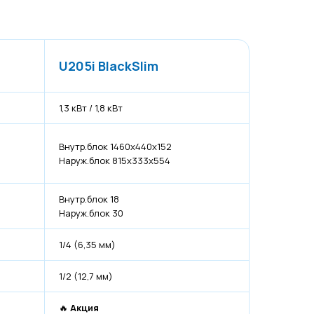
U205i BlackSlim
1,3 кВт / 1,8 кВт
Внутр.блок 1460х440х152
Наруж.блок 815х333х554
Внутр.блок 18
Наруж.блок 30
1/4 (6,35 мм)
1/2 (12,7 мм)
🔥
Акция