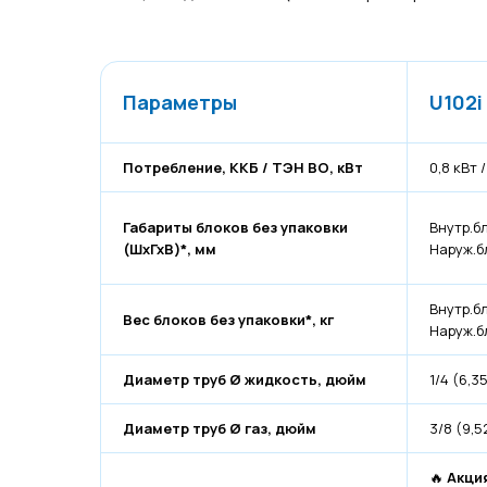
Параметры
U102i
Потребление, ККБ / ТЭН ВО, кВт
0,8 кВт /
Габариты блоков без упаковки
Внутр.б
(ШхГхВ)*, мм
Наруж.б
Внутр.бл
Вес блоков без упаковки*, кг
Наруж.б
Диаметр труб Ø жидкость, дюйм
1/4 (6,3
Диаметр труб Ø газ, дюйм
3/8 (9,5
🔥
Акци