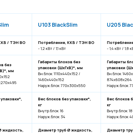
Slim
U103 BlackSlim
U205 Bla
ККБ / ТЭН ВО
Потребление, ККБ / ТЭН ВО
Потребление
- 1,2 кВт / 1,1 кВт
- 1,4 кВт / 1,8 
Габариты блоков без
Габариты бл
ов без
упаковки (ШхГхВ)*, мм
упаковки (Шх
В)*, мм
Вн.блок 1110х440х152 /
Вн.блок 1460х
0х152
1460х440х152
874х608х264
х270х495
Наруж.блок 770х300х550
Наруж.блок 7
 упаковки*,
Вес блоков без упаковки*,
Вес блоков б
кг
кг
Внутр.блок 16
Внутр.блок 18
Наруж.блок 34
Наруж.блок 4
Ø жидкость,
Диаметр труб Ø жидкость,
Диаметр тру