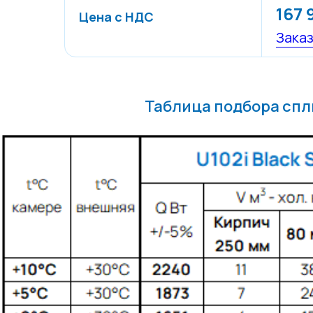
167 
Цена с НДС
Зака
Таблица подбора спли