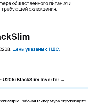
сфере общественного питания и
, требующей охлаждения.
ackSlim
 220В.
Цены указаны с НДС.
 - U205i BlackSlim Inverter →
на капиллярке. Рабочая температура окружающего