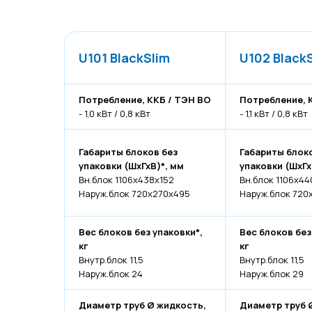
U101 BlackSlim
U102 Black
Потребление, ККБ / ТЭН ВО
Потребление, 
- 1,0 кВт / 0,8 кВт
- 1,1 кВт / 0,8 кВт
Габариты блоков без
Габариты блок
упаковки (ШхГхВ)*, мм
упаковки (ШхГх
Вн.блок 1106х438х152
Вн.блок 1106х44
Наруж.блок 720х270х495
Наруж.блок 720
Вес блоков без упаковки*,
Вес блоков без
кг
кг
Внутр.блок 11,5
Внутр.блок 11,5
Наруж.блок 24
Наруж.блок 29
Диаметр труб Ø жидкость,
Диаметр труб 