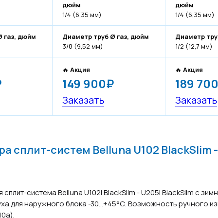
дюйм
дюйм
1/4 (6,35 мм)
1/4 (6,35 мм)
 газ, дюйм
Диаметр труб Ø газ, дюйм
Диаметр тру
3/8 (9,52 мм)
1/2 (12,7 мм)
🔥
Акция
🔥
Акция
₽
149 900₽
189 70
Заказать
Заказать
а сплит-систем Belluna U102 BlackSlim -
лит-система Belluna U102i BlackSlim - U205i BlackSlim с зим
ха для наружного блока -30…+45°С. Возможноcть ручного и
0a).