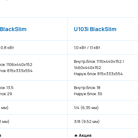
 BlackSlim
U103i BlackSlim
 0,8 кВт
1,0 кВт / 1,1 кВт
Внутр.блок 1110х440х152 /
лок 1106х440х152
1460х440х152
лок 815х333х554
Наруж.блок 815х333х554
ок 13,5
Внутр.блок 18
лок 29
Наруж.блок 30
5 мм)
1/4 (6,35 мм)
2 мм)
3/8 (9,52 мм)
я
🔥
Акция