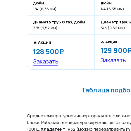
дюйм
дюйм
1/4 (6,35 мм)
1/4 (6,35 мм)
Диаметр труб Ø газ, дюйм
Диаметр труб Ø
3/8 (9,52 мм)
3/8 (9,52 мм)
🔥
Акция
🔥
Акция
129 900
128 500₽
Заказать
Заказать
Таблица подбор
Среднетемпературная инверторная холодильная сп
блоке. Рабочая температура окружающего возду
100Гц.
Хладагент:
R32 (можно перезаправить r41