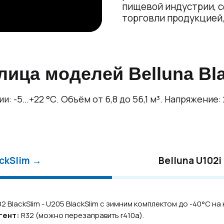
пищевой индустрии, 
торговли продукцией
ица моделей Belluna Bl
: -5…+22 °С. Объём от 6,8 до 56,1 м³. Напряжение:
ackSlim →
Belluna U102i
 BlackSlim - U205 BlackSlim с зимним комплектом до -40°С 
гент:
R32 (можно перезаправить r410a).