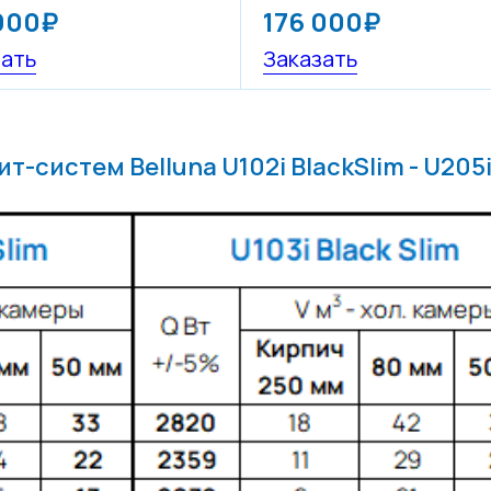
900₽
176 000₽
зать
Заказать
т-систем Belluna U102i BlackSlim - U205i