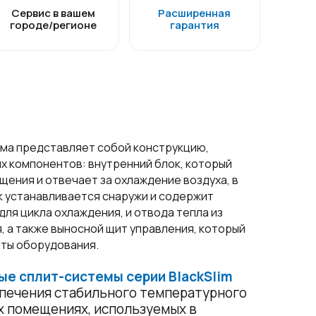
Сервис в вашем
Расширенная
городе/регионе
гарантия
ма представляет собой конструкцию,
х компонентов: внутренний блок, который
ения и отвечает за охлаждение воздуха, в
к устанавливается снаружи и содержит
ля цикла охлаждения, и отвода тепла из
 а также выносной щит управления, который
оты оборудования.
е сплит-системы серии BlackSlim
спечения стабильного температурного
х помещениях, используемых в