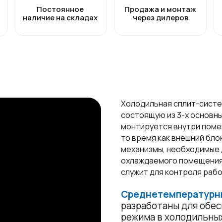
Постоянное
Продажа и монтаж
наличие на складах
через дилеров
Холодильная сплит-систе
состоящую из 3-х основны
монтируется внутри помещ
то время как внешний бло
механизмы, необходимые д
охлаждаемого помещения,
служит для контроля раб
Среднетемпературны
разработаны для обе
режима в холодильны