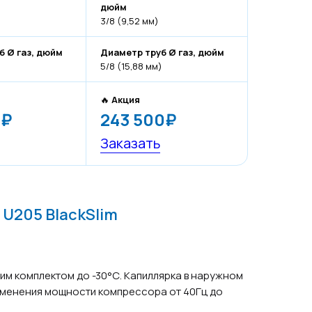
дюйм
3/8 (9,52 мм)
б Ø газ, дюйм
Диаметр труб Ø газ, дюйм
5/8 (15,88 мм)
🔥
Акция
0₽
243 500₽
Заказать
 U205 BlackSlim
ним комплектом до -30°С. Капиллярка в наружном
зменения мощности компрессора от 40Гц до