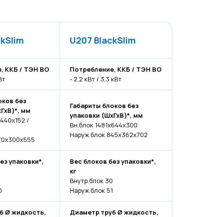
ckSlim
U207 BlackSlim
, ККБ / ТЭН ВО
Потребление, ККБ / ТЭН ВО
кВт
- 2,2 кВт / 3,3 кВт
оков без
Габариты блоков без
ГхВ)*, мм
упаковки (ШхГхВ)*, мм
440х152 /
Вн.блок 1481х644х300
Наруж.блок 845х362х702
70х300х555
ез упаковки*,
Вес блоков без упаковки*,
кг
Внутр.блок 30
0
Наруж.блок 51
б Ø жидкость,
Диаметр труб Ø жидкость,