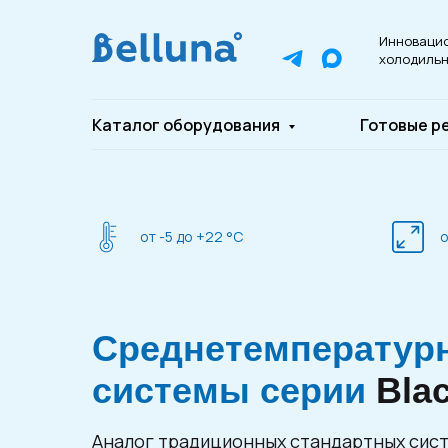
Инноваци
холодильн
Каталог оборудования
Готовые р
от -5 до +22 °С
о
Среднетемпературн
системы серии
Bla
Аналог традиционных стандартных сист