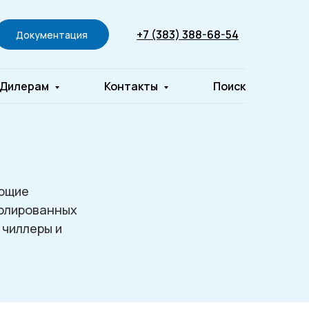
+7 (383) 388-68-54
Документация
Дилерам
Контакты
Поиск
ающие
золированных
 чиллеры и