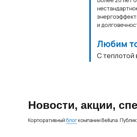
Более 20 лет о
нестандартное
энергоэффекти
и долговечнос
Любим то
С теплотой 
Новости, акции, с
Корпоративный
блог
компании Belluna. Публи