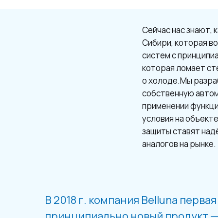
Сейчас нас знают, 
Сибири, которая в
систем с принципи
которая ломает ст
о холоде.Мы разра
собственную автом
применении функци
условия на объект
защиты ставят над
аналогов на рынке.
В 2018 г. компания Belluna перва
принципиально новый продукт —