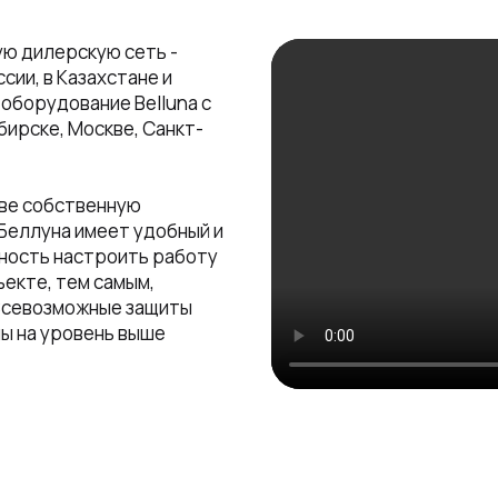
ю дилерскую сеть -
сии, в Казахстане и
оборудование Belluna с
бирске, Москве, Санкт-
тве собственную
Беллуна имеет удобный и
жность настроить работу
ъекте, тем самым,
Всевозможные защиты
ы на уровень выше