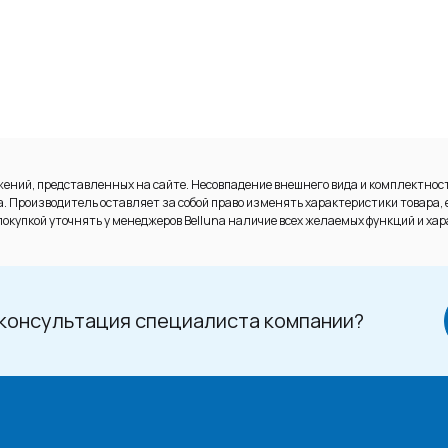
ений, представленных на сайте. Несовпадение внешнего вида и комплектност
 Производитель оставляет за собой право изменять характеристики товара, 
окупкой уточнять у менеджеров Belluna наличие всех желаемых функций и хар
консультация специалиста компании?