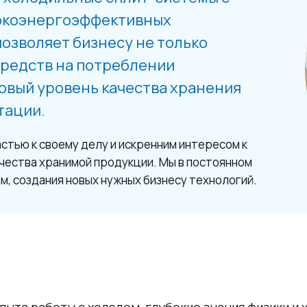
окоэнергоэффективных
озволяет бизнесу не только
средств на потреблении
новый уровень качества хранения
тации.
астью к своему делу и искренним интересом к
чества хранимой продукции. Мы в постоянном
м, создания новых нужных бизнесу технологий.