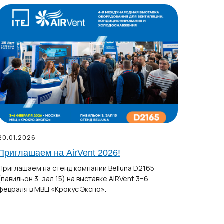
20.01.2026
Приглашаем на AirVent 2026!
Приглашаем на стенд компании Belluna D2165
(павильон 3, зал 15) на выставке AIRVent 3−6
февраля в МВЦ «Крокус Экспо».