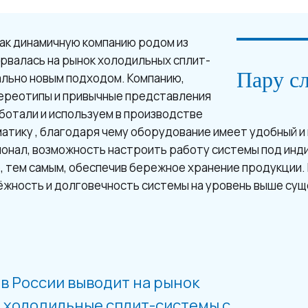
как динамичную компанию родом из
орвалась на рынок холодильных сплит-
Пару с
ально новым подходом. Компанию,
ереотипы и привычные представления
ботали и используем в производстве
атику , благодаря чему оборудование имеет удобный и 
онал, возможность настроить работу системы под инд
е, тем самым, обеспечив бережное хранение продукции
ёжность и долговечность системы на уровень выше су
я в России выводит на рынок
 холодильные сплит-системы с