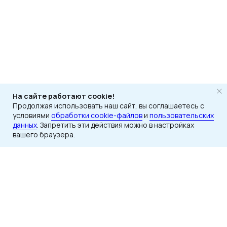
На сайте работают cookie!
Продолжая использовать наш сайт, вы соглашаетесь с
условиями
обработки cookie-файлов
и
пользовательских
данных
. Запретить эти действия можно в настройках
вашего браузера.
Каталог
Подбор
Документация
Дилерам
Есть вопросы?
Вам нужна консультация
специалиста компании?